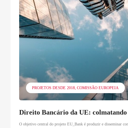
PROJETOS DESDE 2018
COMISSÃO EUROPEIA
Direito Bancário da UE: colmatando
O objetivo central do projeto EU_Bank é produzir e disseminar co