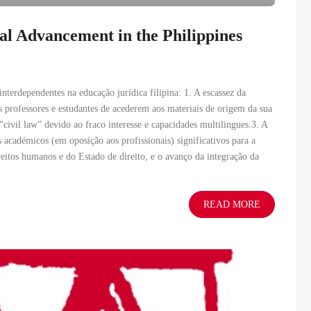
al Advancement in the Philippines
terdependentes na educação jurídica filipina: 1. A escassez da
s professores e estudantes de acederem aos materiais de origem da sua
 “civil law” devido ao fraco interesse e capacidades multilingues.3. A
 académicos (em oposição aos profissionais) significativos para a
reitos humanos e do Estado de direito, e o avanço da integração da
READ MORE