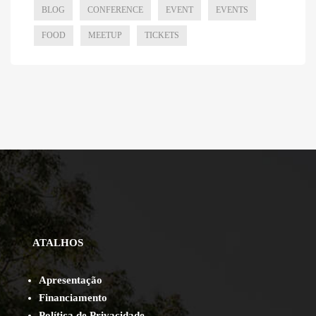
BLOG
CONFERENCE
EVENT
EVENTS
FOOD
MEETUP
TICKETS
ATALHOS
Apresentação
Financiamento
Política de Privacidade