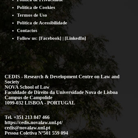
Política de Cookies
Termos de Uso
Política de Acessibilidade
Contact
os
Follow us:
[
Facebook
] | [
LinkedIn
]
CEDIS - Research & Development Centre on Law and
Society
NOVA School of Law
Faculdade de Direito da Universidade Nova de Lisboa
Campus de Campolide
1099-032 LISBOA - PORTUGAL
Tel. +351 213 847 466
https://cedis.novalaw.unl.pt/
cedis@novalaw.unl.pt
Pessoa Coletiva Nº501 559 094