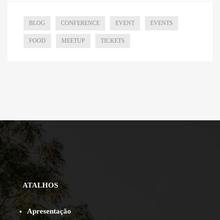
BLOG
CONFERENCE
EVENT
EVENTS
FOOD
MEETUP
TICKETS
ATALHOS
Apresentação