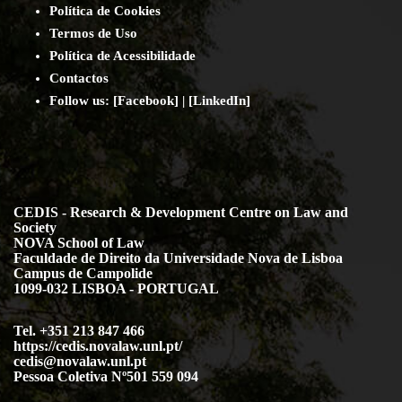
Política de Cookies
Termos de Uso
Política de Acessibilidade
Contact
os
Follow us:
[
Facebook
] | [
LinkedIn
]
CEDIS - Research & Development Centre on Law and
Society
NOVA School of Law
Faculdade de Direito da Universidade Nova de Lisboa
Campus de Campolide
1099-032 LISBOA - PORTUGAL
Tel. +351 213 847 466
https://cedis.novalaw.unl.pt/
cedis@novalaw.unl.pt
Pessoa Coletiva Nº501 559 094