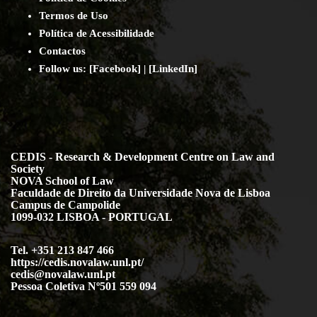
Termos de Uso
Política de Acessibilidade
Contact
os
Follow us:
[
Facebook
] | [
LinkedIn
]
CEDIS - Research & Development Centre on Law and
Society
NOVA School of Law
Faculdade de Direito da Universidade Nova de Lisboa
Campus de Campolide
1099-032 LISBOA - PORTUGAL
Tel. +351 213 847 466
https://cedis.novalaw.unl.pt/
cedis@novalaw.unl.pt
Pessoa Coletiva Nº501 559 094