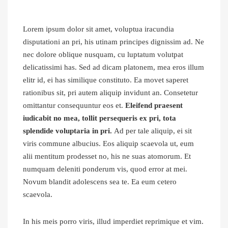
Lorem ipsum dolor sit amet, voluptua iracundia
disputationi an pri, his utinam principes dignissim ad. Ne
nec dolore oblique nusquam, cu luptatum volutpat
delicatissimi has. Sed ad dicam platonem, mea eros illum
elitr id, ei has similique constituto. Ea movet saperet
rationibus sit, pri autem aliquip invidunt an. Consetetur
omittantur consequuntur eos et.
Eleifend praesent
iudicabit no mea, tollit persequeris ex pri, tota
splendide voluptaria in pri.
Ad per tale aliquip, ei sit
viris commune albucius. Eos aliquip scaevola ut, eum
alii mentitum prodesset no, his ne suas atomorum. Et
numquam deleniti ponderum vis, quod error at mei.
Novum blandit adolescens sea te. Ea eum cetero
scaevola.
In his meis porro viris, illud imperdiet reprimique et vim.