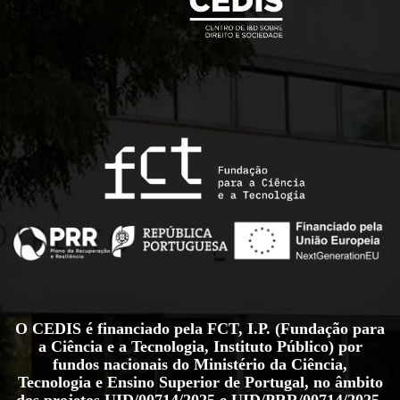
O CEDIS é financiado pela FCT, I.P. (Fundação para
a Ciência e a Tecnologia, Instituto Público) por
fundos nacionais do Ministério da Ciência,
Tecnologia e Ensino Superior de Portugal, no âmbito
dos projetos
UID/00714/2025
e
UID/PRR/00714/2025
.