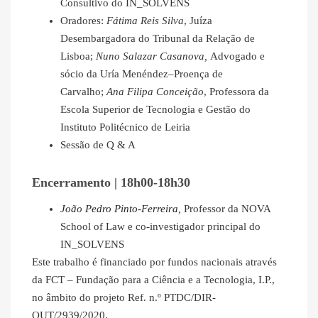
Consultivo do IN_SOLVENS
Oradores:
Fátima Reis Silva
, Juíza
Desembargadora do Tribunal da Relação de
Lisboa;
Nuno Salazar Casanova,
Advogado e
sócio da Uría Menéndez–Proença de
Carvalho;
Ana Filipa Conceição
, Professora da
Escola Superior de Tecnologia e Gestão do
Instituto Politécnico de Leiria
Sessão de Q & A
Encerramento | 18h00-18h30
João Pedro Pinto-Ferreira
,
Professor da NOVA
School of Law e co-investigador principal do
IN_SOLVENS
Este trabalho é financiado por fundos nacionais através
da FCT – Fundação para a Ciência e a Tecnologia, I.P.,
no âmbito do projeto Ref. n.º PTDC/DIR-
OUT/2939/2020.