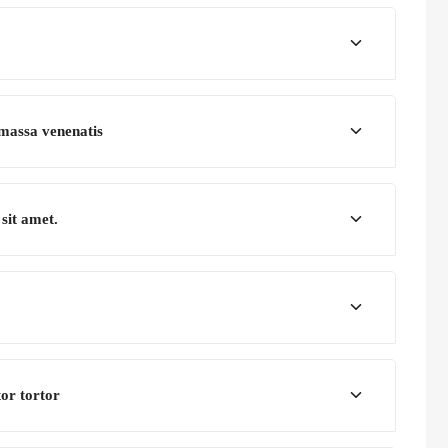
 massa venenatis
sit amet.
tor tortor