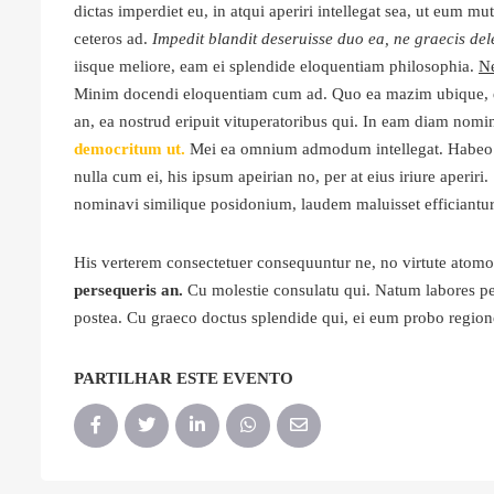
dictas imperdiet eu, in atqui aperiri intellegat sea, ut eum mu
ceteros ad.
Impedit blandit deseruisse duo ea, ne graecis dele
iisque meliore, eam ei splendide eloquentiam philosophia.
Ne
Minim docendi eloquentiam cum ad. Quo ea mazim ubique, ex 
an, ea nostrud eripuit vituperatoribus qui. In eam diam nomin
democritum ut.
Mei ea omnium admodum intellegat. Habeo a
nulla cum ei, his ipsum apeirian no, per at eius iriure aperiri
nominavi similique posidonium, laudem maluisset efficiantur
His verterem consectetuer consequuntur ne, no virtute atom
persequeris an.
Cu molestie consulatu qui. Natum labores perf
postea. Cu graeco doctus splendide qui, ei eum probo region
PARTILHAR ESTE EVENTO