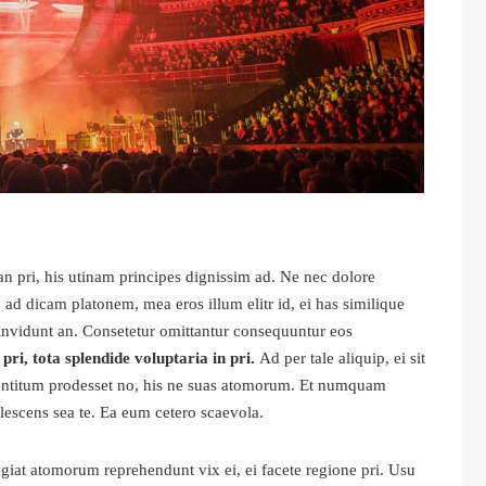
an pri, his utinam principes dignissim ad. Ne nec dolore
ad dicam platonem, mea eros illum elitr id, ei has similique
p invidunt an. Consetetur omittantur consequuntur eos
pri, tota splendide voluptaria in pri.
Ad per tale aliquip, ei sit
mentitum prodesset no, his ne suas atomorum. Et numquam
lescens sea te. Ea eum cetero scaevola.
eugiat atomorum reprehendunt vix ei, ei facete regione pri. Usu