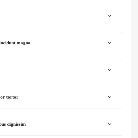
incidunt magna
tor tortor
bus dignissim