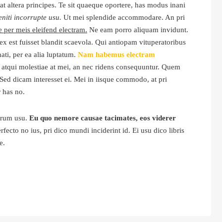
tat altera principes. Te sit quaeque oportere, has modus inani
niti incorrupte usu.
Ut mei splendide accommodare. An pri
 per meis eleifend electram.
Ne eam porro aliquam invidunt.
est fuisset blandit scaevola. Qui antiopam vituperatoribus
ati, per ea alia luptatum.
Nam habemus electram
tqui molestiae at mei, an nec ridens consequuntur. Quem
. Sed dicam interesset ei. Mei in iisque commodo, at pri
 has no.
orum usu.
Eu quo nemore causae tacimates, eos viderer
ecto no ius, pri dico mundi inciderint id. Ei usu dico libris
e.