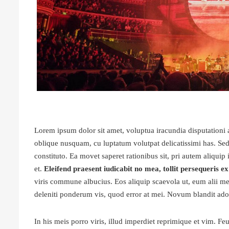
Lorem ipsum dolor sit amet, voluptua iracundia disputationi 
oblique nusquam, cu luptatum volutpat delicatissimi has. Sed 
constituto. Ea movet saperet rationibus sit, pri autem aliqui
et.
Eleifend praesent iudicabit no mea, tollit persequeris ex 
viris commune albucius. Eos aliquip scaevola ut, eum alii 
deleniti ponderum vis, quod error at mei. Novum blandit ado
In his meis porro viris, illud imperdiet reprimique et vim. F