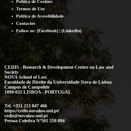
Política de Cookies
Termos de Uso
Política de Acessibilidade
Contact
os
Follow us:
[
Facebook
] | [
LinkedIn
]
CEDIS - Research & Development Centre on Law and
Society
NOVA School of Law
Faculdade de Direito da Universidade Nova de Lisboa
Campus de Campolide
1099-032 LISBOA - PORTUGAL
Tel. +351 213 847 466
https://cedis.novalaw.unl.pt/
cedis@novalaw.unl.pt
Pessoa Coletiva Nº501 559 094