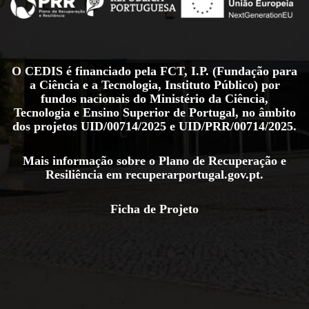
O CEDIS é financiado pela FCT, I.P. (Fundação para
a Ciência e a Tecnologia, Instituto Público) por
fundos nacionais do Ministério da Ciência,
Tecnologia e Ensino Superior de Portugal, no âmbito
dos projetos
UID/00714/2025
e
UID/PRR/00714/2025
.
Mais informação sobre o Plano de Recuperação e
Resiliência em
recuperarportugal.gov.pt
.
Ficha de Projeto