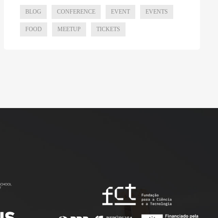
BLOG
CONFERENCE
EVENT
EVENTS
FOOD
MEETUP
TICKETS