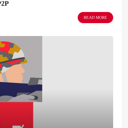
P2P
READ MORE