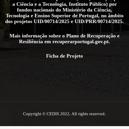
a Ciência e a Tecnologia, Instituto Público) por
fundos nacionais do Ministério da Ciência,
Tecnologia e Ensino Superior de Portugal, no âmbito
dos projetos
UID/00714/2025
e
UID/PRR/00714/2025
.
Mais informação sobre o Plano de Recuperação e
Resiliência em
recuperarportugal.gov.pt
.
Ficha de Projeto
Copyright © CEDIS 2022. All rights reserved.