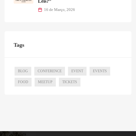
Leis?”
16 de Março, 2026
Tags
BLOG
CONFERENCE
EVENT
EVENTS
FOOD
MEETUP
TICKETS