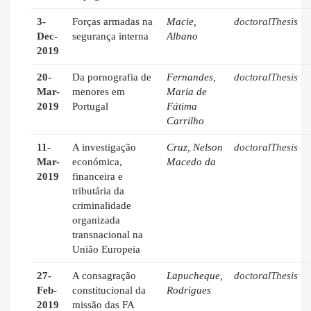
3-
Forças armadas na
Macie,
doctoralThesis
Dec-
segurança interna
Albano
2019
20-
Da pornografia de
Fernandes,
doctoralThesis
Mar-
menores em
Maria de
2019
Portugal
Fátima
Carrilho
11-
A investigação
Cruz, Nelson
doctoralThesis
Mar-
económica,
Macedo da
2019
financeira e
tributária da
criminalidade
organizada
transnacional na
União Europeia
27-
A consagração
Lapucheque,
doctoralThesis
Feb-
constitucional da
Rodrigues
2019
missão das FA