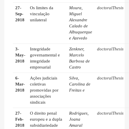
27-
Os limites da
Moura,
doctoralThesis
Sep-
vinculação
Miguel
2018
unilateral
Alexandre
Calado de
Albuquerque
e Azevedo
3-
Integridade
Zenkner,
doctoralThesis
May-
governamental e
Marcelo
2018
integridade
Barbosa de
empresarial
Castro
6-
Ações judiciais
Silva,
doctoralThesis
Mar-
coletivas
Carolina de
2018
promovidas por
Freitas e
associações
sindicais
27-
O direito penal
Rodrigues,
doctoralThesis
Feb-
europeu e a dupla
Joana
2018
subsidiariedade
Amaral