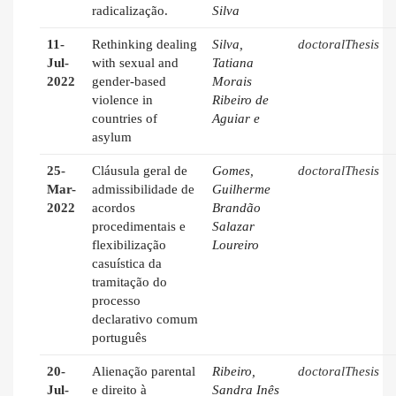
radicalização.
Silva
11-
Rethinking dealing
Silva,
doctoralThesis
Jul-
with sexual and
Tatiana
2022
gender-based
Morais
violence in
Ribeiro de
countries of
Aguiar e
asylum
25-
Cláusula geral de
Gomes,
doctoralThesis
Mar-
admissibilidade de
Guilherme
2022
acordos
Brandão
procedimentais e
Salazar
flexibilização
Loureiro
casuística da
tramitação do
processo
declarativo comum
português
20-
Alienação parental
Ribeiro,
doctoralThesis
Jul-
e direito à
Sandra Inês