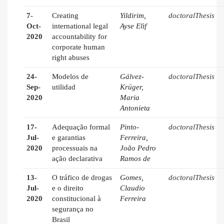
7-
Creating
Yildirim,
doctoralThesis
Oct-
international legal
Ayse Elìf
2020
accountability for
corporate human
right abuses
24-
Modelos de
Gálvez-
doctoralThesis
Sep-
utilidad
Krüger,
2020
Maria
Antonieta
17-
Adequação formal
Pinto-
doctoralThesis
Jul-
e garantias
Ferreira,
2020
processuais na
João Pedro
ação declarativa
Ramos de
13-
O tráfico de drogas
Gomes,
doctoralThesis
Jul-
e o direito
Claudio
2020
constitucional à
Ferreira
segurança no
Brasil