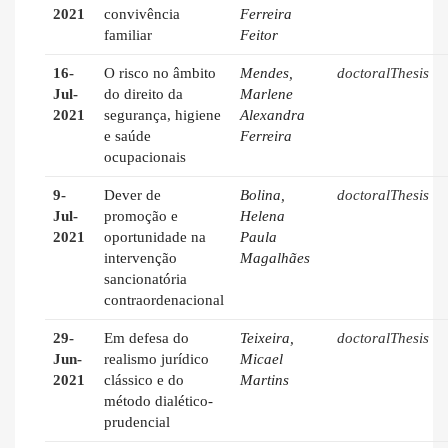
2021
convivência
Ferreira
familiar
Feitor
16-
O risco no âmbito
Mendes,
doctoralThesis
Jul-
do direito da
Marlene
2021
segurança, higiene
Alexandra
e saúde
Ferreira
ocupacionais
9-
Dever de
Bolina,
doctoralThesis
Jul-
promoção e
Helena
2021
oportunidade na
Paula
intervenção
Magalhães
sancionatória
contraordenacional
29-
Em defesa do
Teixeira,
doctoralThesis
Jun-
realismo jurídico
Micael
2021
clássico e do
Martins
método dialético-
prudencial