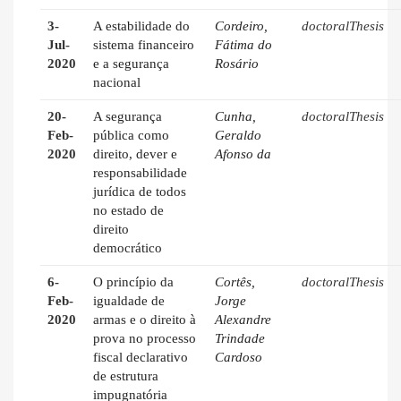
3-
A estabilidade do
Cordeiro,
doctoralThesis
Jul-
sistema financeiro
Fátima do
2020
e a segurança
Rosário
nacional
20-
A segurança
Cunha,
doctoralThesis
Feb-
pública como
Geraldo
2020
direito, dever e
Afonso da
responsabilidade
jurídica de todos
no estado de
direito
democrático
6-
O princípio da
Cortês,
doctoralThesis
Feb-
igualdade de
Jorge
2020
armas e o direito à
Alexandre
prova no processo
Trindade
fiscal declarativo
Cardoso
de estrutura
impugnatória