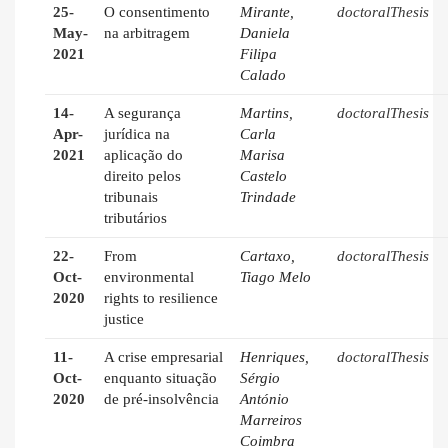
25-
O consentimento
Mirante,
doctoralThesis
May-
na arbitragem
Daniela
2021
Filipa
Calado
14-
A segurança
Martins,
doctoralThesis
Apr-
jurídica na
Carla
2021
aplicação do
Marisa
direito pelos
Castelo
tribunais
Trindade
tributários
22-
From
Cartaxo,
doctoralThesis
Oct-
environmental
Tiago Melo
2020
rights to resilience
justice
11-
A crise empresarial
Henriques,
doctoralThesis
Oct-
enquanto situação
Sérgio
2020
de pré-insolvência
António
Marreiros
Coimbra