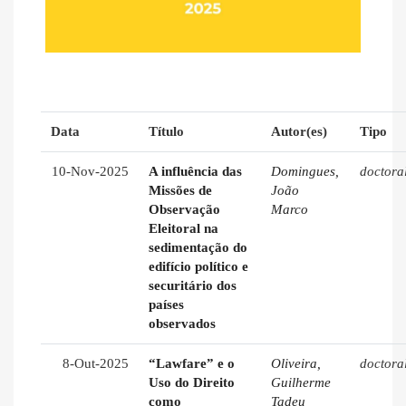
Data
Título
Autor(es)
Tipo
10-Nov-2025
A influência das
Domingues,
doctora
Missões de
João
Observação
Marco
Eleitoral na
sedimentação do
edifício político e
securitário dos
países
observados
8-Out-2025
“Lawfare” e o
Oliveira,
doctora
Uso do Direito
Guilherme
como
Tadeu