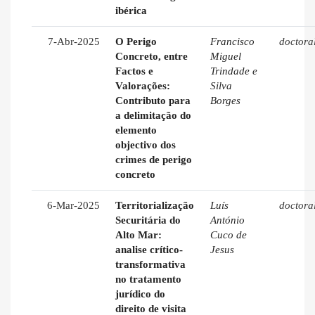
ibérica
7-Abr-2025
O Perigo
Francisco
doctora
Concreto, entre
Miguel
Factos e
Trindade e
Valorações:
Silva
Contributo para
Borges
a delimitação do
elemento
objectivo dos
crimes de perigo
concreto
6-Mar-2025
Territorialização
Luís
doctora
Securitária do
António
Alto Mar:
Cuco de
analise crítico-
Jesus
transformativa
no tratamento
jurídico do
direito de visita