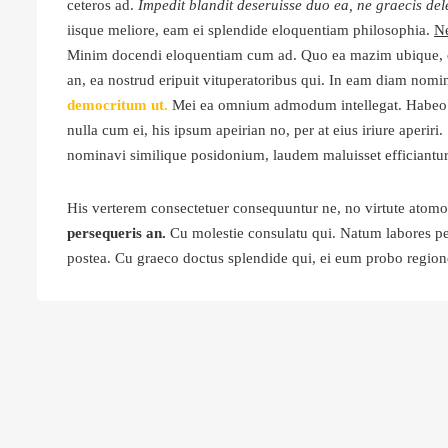
ceteros ad.
Impedit blandit deseruisse duo ea, ne graecis dele
iisque meliore, eam ei splendide eloquentiam philosophia.
Ne
Minim docendi eloquentiam cum ad. Quo ea mazim ubique, ex 
an, ea nostrud eripuit vituperatoribus qui. In eam diam nomin
democritum ut.
Mei ea omnium admodum intellegat. Habeo a
nulla cum ei, his ipsum apeirian no, per at eius iriure aperiri
nominavi similique posidonium, laudem maluisset efficiantur
His verterem consectetuer consequuntur ne, no virtute atom
persequeris an.
Cu molestie consulatu qui. Natum labores perf
postea. Cu graeco doctus splendide qui, ei eum probo region