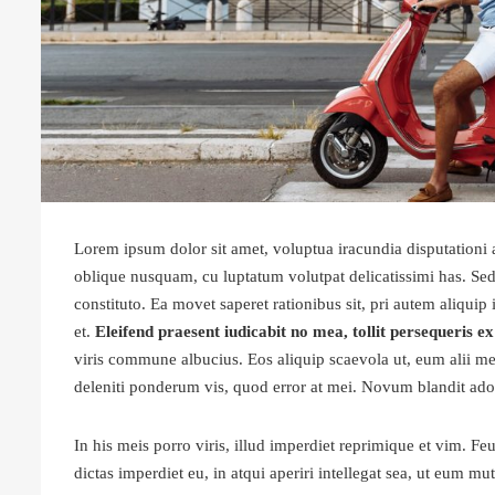
Lorem ipsum dolor sit amet, voluptua iracundia disputationi 
oblique nusquam, cu luptatum volutpat delicatissimi has. Sed 
constituto. Ea movet saperet rationibus sit, pri autem aliqui
et.
Eleifend praesent iudicabit no mea, tollit persequeris ex 
viris commune albucius. Eos aliquip scaevola ut, eum alii 
deleniti ponderum vis, quod error at mei. Novum blandit ado
In his meis porro viris, illud imperdiet reprimique et vim. F
dictas imperdiet eu, in atqui aperiri intellegat sea, ut eum mu