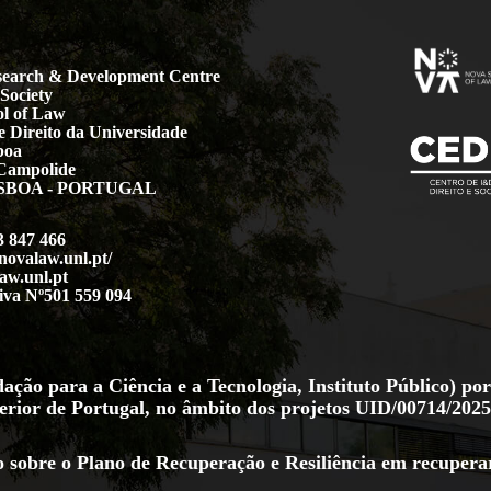
earch & Development Centre
Society
l of Law
 Direito da Universidade
boa
Campolide
LISBOA - PORTUGAL
3 847 466
.novalaw.unl.pt/
aw.unl.pt
iva Nº501 559 094
ção para a Ciência e a Tecnologia, Instituto Público) por
erior de Portugal, no âmbito dos projetos
UID/00714/2025
 sobre o Plano de Recuperação e Resiliência em
recupera