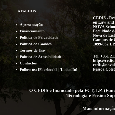
ATALHOS
CEDIS - Res
on Law and 
Apresentação
NOVA Schoo
Faculdade de
Financiamento
Nova de Lis
Política de Privacidade
Campus de 
Política de Cookies
1099-032 
Termos de Uso
Tel. +351 21
Política de Acessibilidade
https://cedis
Contact
os
cedis@noval
Pessoa Colet
Follow us:
[
Facebook
] | [
LinkedIn
]
O CEDIS é financiado pela FCT, I.P. (Funda
Tecnologia e Ensino Sup
Mais informação