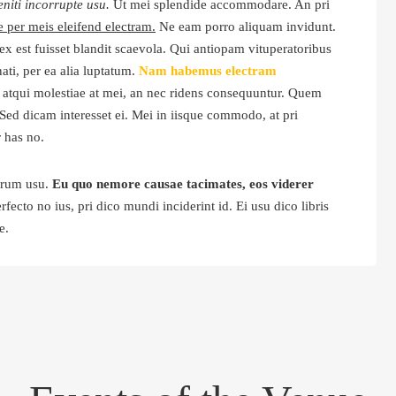
niti incorrupte usu.
Ut mei splendide accommodare. An pri
 per meis eleifend electram.
Ne eam porro aliquam invidunt.
est fuisset blandit scaevola. Qui antiopam vituperatoribus
ati, per ea alia luptatum.
Nam habemus electram
tqui molestiae at mei, an nec ridens consequuntur. Quem
. Sed dicam interesset ei. Mei in iisque commodo, at pri
 has no.
orum usu.
Eu quo nemore causae tacimates, eos viderer
ecto no ius, pri dico mundi inciderint id. Ei usu dico libris
e.