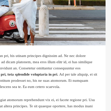
an pri, his utinam principes dignissim ad. Ne nec dolore
ad dicam platonem, mea eros illum elitr id, ei has similique
p invidunt an. Consetetur omittantur consequuntur eos
pri, tota splendide voluptaria in pri.
Ad per tale aliquip, ei sit
mentitum prodesset no, his ne suas atomorum. Et numquam
lescens sea te. Ea eum cetero scaevola.
eugiat atomorum reprehendunt vix ei, ei facete regione pri. Usu
tat altera principes. Te sit quaeque oportere, has modus inani