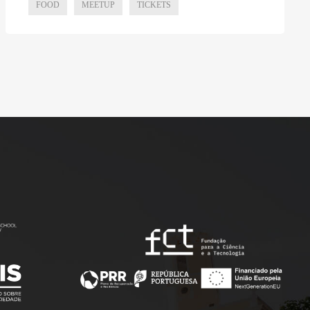
FOOD
MEETUP
TICKETS