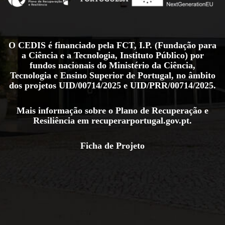
O CEDIS é financiado pela FCT, I.P. (Fundação para
a Ciência e a Tecnologia, Instituto Público) por
fundos nacionais do Ministério da Ciência,
Tecnologia e Ensino Superior de Portugal, no âmbito
dos projetos
UID/00714/2025
e
UID/PRR/00714/2025
.
Mais informação sobre o Plano de Recuperação e
Resiliência em
recuperarportugal.gov.pt
.
Ficha de Projeto