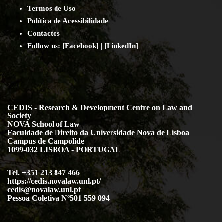
Termos de Uso
Política de Acessibilidade
Contact
os
Follow us:
[
Facebook
] | [
LinkedIn
]
CEDIS - Research & Development Centre on Law and
Society
NOVA School of Law
Faculdade de Direito da Universidade Nova de Lisboa
Campus de Campolide
1099-032 LISBOA - PORTUGAL
Tel. +351 213 847 466
https://cedis.novalaw.unl.pt/
cedis@novalaw.unl.pt
Pessoa Coletiva Nº501 559 094