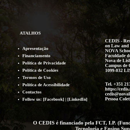
ATALHOS
CEDIS - Res
on Law and 
Apresentação
NOVA Schoo
Faculdade de
Financiamento
Nova de Lis
Política de Privacidade
Campus de 
Política de Cookies
1099-032 
Termos de Uso
Tel. +351 21
Política de Acessibilidade
https://cedis
Contact
os
cedis@noval
Pessoa Colet
Follow us:
[
Facebook
] | [
LinkedIn
]
O CEDIS é financiado pela FCT, I.P. (Funda
Tecnologia e Ensino Sup