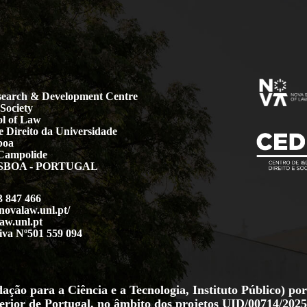
earch & Development Centre
Society
l of Law
 Direito da Universidade
boa
Campolide
LISBOA - PORTUGAL
3 847 466
.novalaw.unl.pt/
aw.unl.pt
iva Nº501 559 094
ção para a Ciência e a Tecnologia, Instituto Público) por
erior de Portugal, no âmbito dos projetos
UID/00714/2025