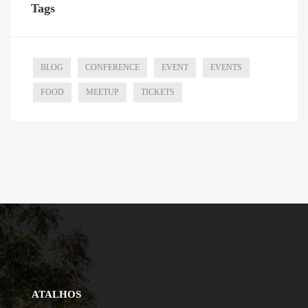
Tags
BLOG
CONFERENCE
EVENT
EVENTS
FOOD
MEETUP
TICKETS
ATALHOS