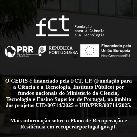
O CEDIS é financiado pela FCT, I.P. (Fundação para
a Ciência e a Tecnologia, Instituto Público) por
fundos nacionais do Ministério da Ciência,
Tecnologia e Ensino Superior de Portugal, no âmbito
dos projetos
UID/00714/2025
e
UID/PRR/00714/2025
.
Mais informação sobre o Plano de Recuperação e
Resiliência em
recuperarportugal.gov.pt
.