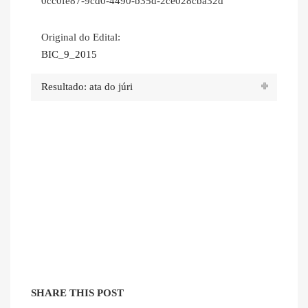
0cc0fe87-9cd0-4490-b35d-2ce028cba32d
Original do Edital:
BIC_9_2015
Resultado: ata do júri
SHARE THIS POST