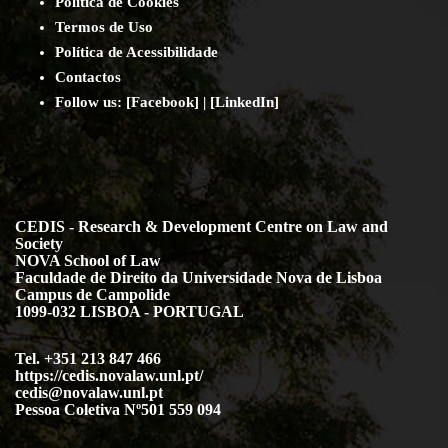
Política de Cookies
Termos de Uso
Política de Acessibilidade
Contact
os
Follow us:
[
Facebook
] | [
LinkedIn
]
CEDIS - Research & Development Centre on Law and
Society
NOVA School of Law
Faculdade de Direito da Universidade Nova de Lisboa
Campus de Campolide
1099-032 LISBOA - PORTUGAL
Tel. +351 213 847 466
https://cedis.novalaw.unl.pt/
cedis@novalaw.unl.pt
Pessoa Coletiva Nº501 559 094