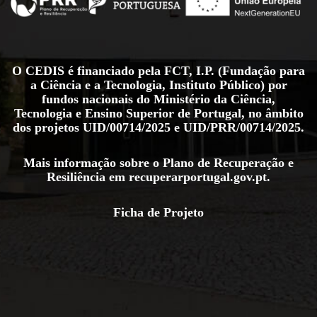
O CEDIS é financiado pela FCT, I.P. (Fundação para
a Ciência e a Tecnologia, Instituto Público) por
fundos nacionais do Ministério da Ciência,
Tecnologia e Ensino Superior de Portugal, no âmbito
dos projetos
UID/00714/2025
e
UID/PRR/00714/2025
.
Mais informação sobre o Plano de Recuperação e
Resiliência em
recuperarportugal.gov.pt
.
Ficha de Projeto