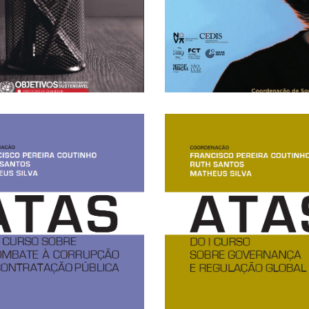
iveira: Educação de
sou eu neste n
 Carapêto e Emellin
Crise Pandémica:
ira Coutinho, Maria
denação: Francisco
ACCESS
ACCESS
LICK HERE FOR OPEN
CLICK HERE FOR OP
ULL TEXT AVAILABLE -
FULL TEXT AVAILABLE
ntratação Pública
Global
ate à Corrupção na
Governança e Regu
do II Curso sobre o
Atas do I Curso s