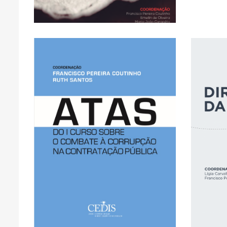
Pereira Coutinho, Emellin
Coordenação: Francisco
ACCESS
CLICK HERE FOR OPEN
FULL TEXT AVAILABLE -
C
F
Contratação Pública
Combate à Corrupção na
Dire
Atas do I Curso sobre o