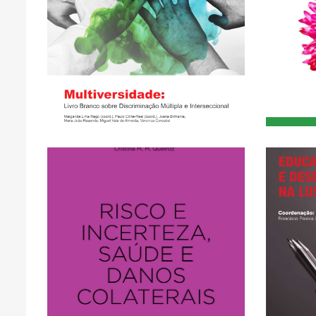
Corcodel: Multiversidade
Mod
Almeida, Veronica
of
Resende, Miguel Vale de
Inter
Brilhante, Maria João
Eli
Real (coord.), Joana
Bo
(coord.), Paulo Côrte-
Lima
Margarida Lima Rego
and
Scie
C
F
ACCESS
CLICK HERE FOR OPEN
FULL TEXT AVAILABLE -
de
de Emergência sanitário