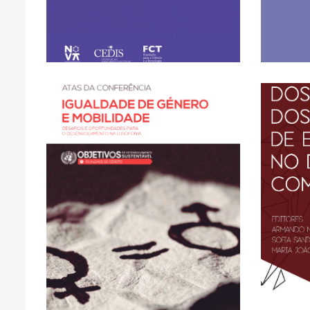
Recursos Civis: O
ACCESS
CLICK HERE FOR OPEN
FULL TEXT AVAILABLE -
na Lusofonia
C
F
para o desenvolvimento
Desafios e oportunidade
de Género e mobilidade –
Conferência – Igualdade
de 
Carapêto: Atas da
Os p
de Oliveira, Maria João