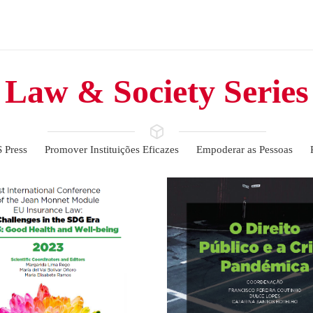
Law & Society Series
 Press
Promover Instituições Eficazes
Empoderar as Pessoas
ACCESS
LICK HERE FOR OPEN
ULL TEXT AVAILABLE -
ACCESS
2023
CLICK HERE FOR OP
FULL TEXT AVAILABLE
lth and Well-being
 Era SDG 3: Good
 Challenges in the
Crise Pandémi