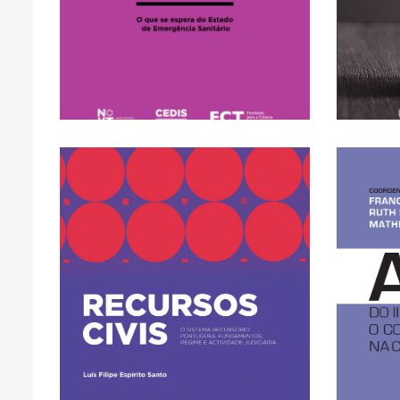
que se espera do Estado
de Ol
e Danos Colaterais: o
João
Risco e Incerteza, Saúde
Pere
Coor
ACCESS
CLICK HERE FOR OPEN
FULL TEXT AVAILABLE -
C
F
Actividade Judiciária
Fundamentos, Regime e
Co
Português.
Comb
Sistema Recursório
Atas 