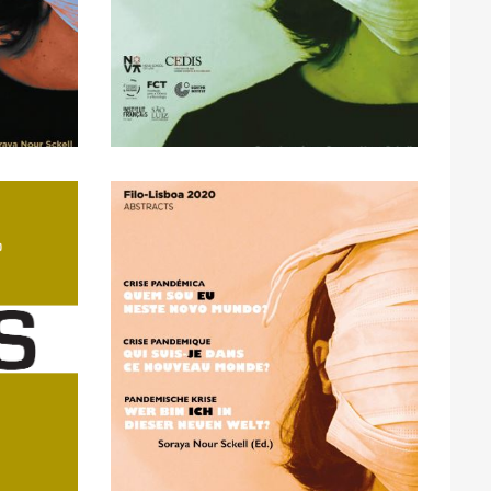
ovo
suis-je dans ce nouveau
 Quem
Crise pandémique : qui
ACCESS
CLICK HERE FOR OPEN
FULL TEXT AVAILABLE -
EN
LISBOA 2020 Abstracts
 -
neuen Welt? : FILO-
Wer bin ich in dieser
/ Pandemische Krise:
lação
dans ce nouveau monde?
obre
Pandémique: Qui suis-je