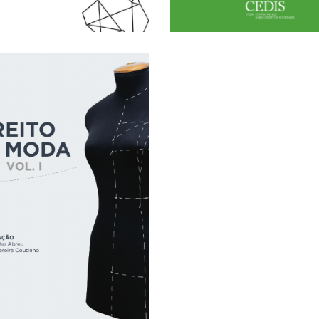
ACCESS
LICK HERE FOR OPEN
ULL TEXT AVAILABLE -
ito da Moda – Vol. I