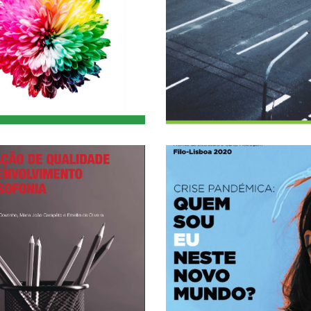
ule EU Insurance
O Direito Público
 the Jean Monnet
Catarina Santos Bo
national Conference
Coutinho, Dulce Lo
sabete Ramos: 1st
Francisco Perei
lívar Oñoro Maria
Coordenadores
 Rego María del Val
 Editors Margarida
ntific Coordinators
ACCESS
LICK HERE FOR OPEN
ULL TEXT AVAILABLE -
ACCESS
CLICK HERE FOR OP
FULL TEXT AVAILABLE
Lusofonia
senvolvimento na
qualidade e
mundo?