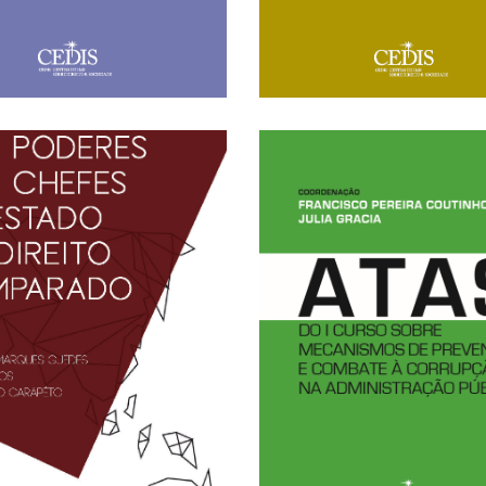
ACCESS
CLICK HERE FOR OP
ACCESS
FULL TEXT AVAILABLE
LICK HERE FOR OPEN
ULL TEXT AVAILABLE -
Administração Púb
Comparado
Corrupção na
Estado no Direito
Prevenção e Comb
oderes dos Chefes
Mecanismos d
Atas do I Curso s