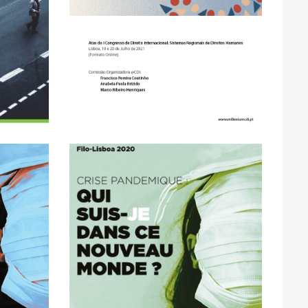
Internacional: Sistemas
 e a
Congresso de Direito
telho:
Henriques: Atas do I
pes e
Brízido, Marco Ribeiro
ra
Coutinho, Anabela Paula
:
Francisco Pereira
Comissão Organizadora:
ACCESS
EN
CLICK HERE FOR OPEN
 -
FULL TEXT AVAILABLE -
monde?