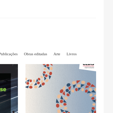
Publicações
Obras editadas
Arte
Livros
ACCESS
CLICK HERE FOR OPEN
FULL TEXT AVAILABLE -
EN
 -
Humanos
Regionais de Direitos
ca