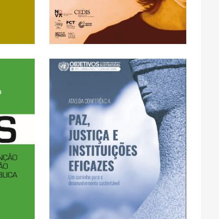
mundo? / Crise
sou eu neste novo
Crise Pandémica: Quem
ACCESS
CLICK HERE FOR OPEN
FULL TEXT AVAILABLE -
EN
 -
sustentável
para o desenvolvimento
lica
Eficazes – Um caminho
Justiça e Instituições
ate à
Conferência – Paz,
e
de Oliveira: Atas da
obre
João Carapêto; Emellin