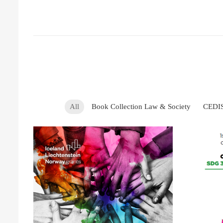
All
Book Collection Law & Society
CEDIS
C
ACCESS
F
CLICK HERE FOR OPEN
FULL TEXT AVAILABLE -
Interseccional
Hea
Discriminação Múltipla e
SDG
– Livro Branco sobre
Law: