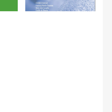
Pereira Coutinho; Maria
Coordenação: Francisco