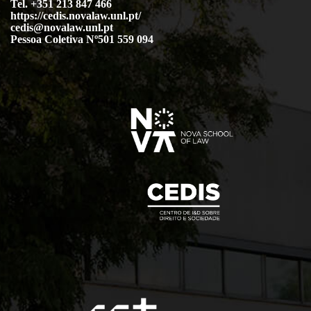
Tel. +351 213 847 466
https://cedis.novalaw.unl.pt/
cedis@novalaw.unl.pt
Pessoa Coletiva Nº501 559 094