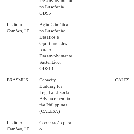
Desenvolvimento
na Lusofonia –
ODS5
Instituto
Ação Climática
Camões, I.P.
na Lusofonia:
Desafios e
Oportunidades
para o
Desenvolvimento
Sustentável –
ODS13
ERASMUS
Capacity
CALESA
Building for
Legal and Social
Advancement in
the Philippines
(CALESA)
Instituto
Cooperação para
Camões, I.P.
o