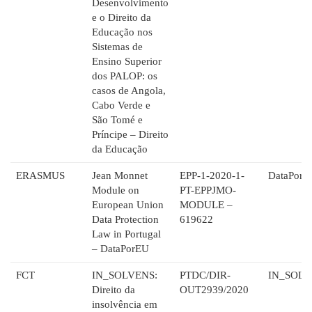
Desenvolvimento
e o Direito da
Educação nos
Sistemas de
Ensino Superior
dos PALOP: os
casos de Angola,
Cabo Verde e
São Tomé e
Príncipe – Direito
da Educação
ERASMUS
Jean Monnet
EPP-1-2020-1-
DataPorE
Module on
PT-EPPJMO-
European Union
MODULE –
Data Protection
619622
Law in Portugal
– DataPorEU
FCT
IN_SOLVENS:
PTDC/DIR-
IN_SOLV
Direito da
OUT2939/2020
insolvência em