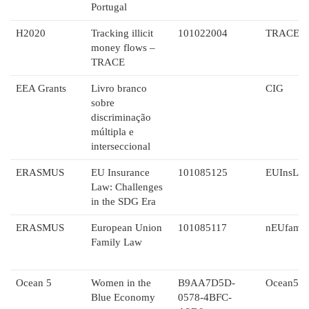
Portugal
H2020
Tracking illicit
101022004
TRACE
money flows –
TRACE
EEA Grants
Livro branco
CIG
sobre
discriminação
múltipla e
interseccional
ERASMUS
EU Insurance
101085125
EUInsLS
Law: Challenges
in the SDG Era
ERASMUS
European Union
101085117
nEUfam
Family Law
Ocean 5
Women in the
B9AA7D5D-
Ocean5
Blue Economy
0578-4BFC-