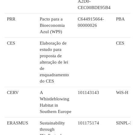
A2D0-
CEC00BDE95B4
PRR
Pacto para a
C644915664-
PBA
Bioeconomia
00000026
Azul (WP9)
CES
Elaboração de
CES
estudo para
proposta de
alteração de lei
de
enquadramento
do CES
CERV
A
101143143
WiS-H
Whistleblowing
Habitat in
Southern Europe
ERASMUS
Sustainability
101175174
SINPL-E
through