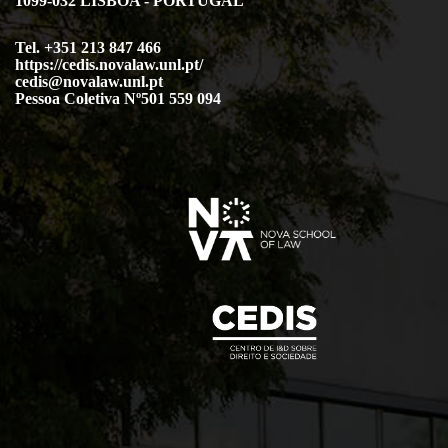
1099-032 LISBOA - PORTUGAL
Tel. +351 213 847 466
https://cedis.novalaw.unl.pt/
cedis@novalaw.unl.pt
Pessoa Coletiva Nº501 559 094