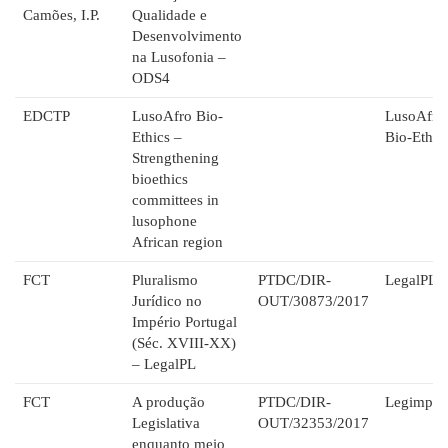
Camões, I.P.
Qualidade e
Desenvolvimento
na Lusofonia –
ODS4
EDCTP
LusoAfro Bio-
LusoAfro
Ethics –
Bio-Ethic
Strengthening
bioethics
committees in
lusophone
African region
FCT
Pluralismo
PTDC/DIR-
LegalPL
Jurídico no
OUT/30873/2017
Império Portugal
(Séc. XVIII-XX)
– LegalPL
FCT
A produção
PTDC/DIR-
Legimpac
Legislativa
OUT/32353/2017
enquanto meio