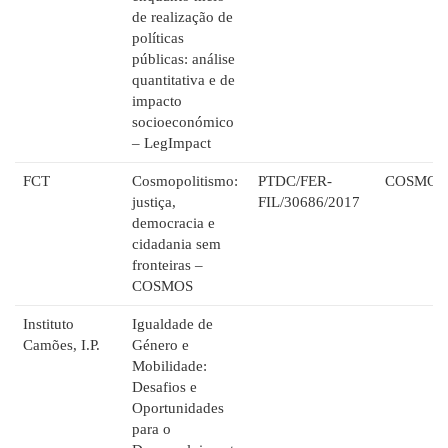
de realização de
políticas
públicas: análise
quantitativa e de
impacto
socioeconómico
– LegImpact
FCT
Cosmopolitismo:
PTDC/FER-
COSMOS
justiça,
FIL/30686/2017
democracia e
cidadania sem
fronteiras –
COSMOS
Instituto
Igualdade de
Camões, I.P.
Género e
Mobilidade:
Desafios e
Oportunidades
para o