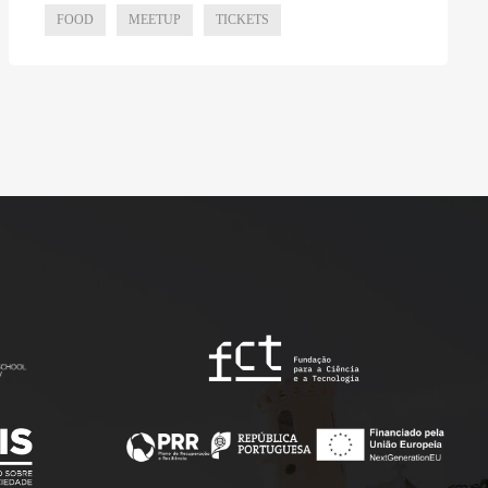
FOOD
MEETUP
TICKETS