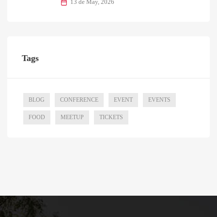
13 de May, 2026
Tags
BLOG
CONFERENCE
EVENT
EVENTS
FOOD
MEETUP
TICKETS