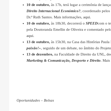
10 de outubro,
às 17h, terá lugar a cerimónia de lanç
Direito Internacional Económico?
, coordenado pelos 
Dr.ª Ruth Santos. Mais informações,
aqui
.
10 de outubro,
às 18h30, decorrerá o
SPEED
com o t
pela Doutoranda Emellin de Oliveira e comentado pelo
aqui
.
13 de outubro,
às 15h30, na Casa das Histórias Paula 
paixão!
», seguido de um debate, no âmbito do Proje
13 de dezembro,
na Faculdade de Direito da UNL, de
Marketing & Comunicação, Desporto e Direito
. Mais
Oportunidades – Bolsas