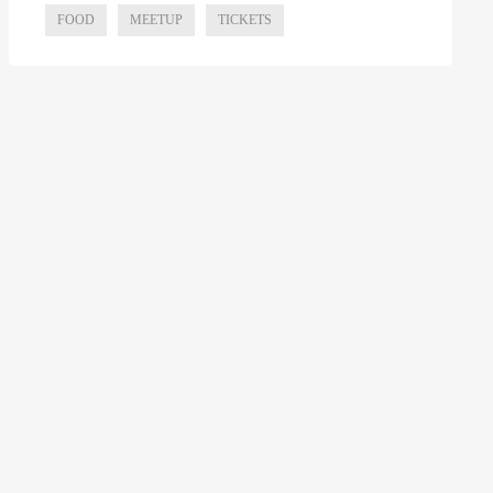
FOOD
MEETUP
TICKETS