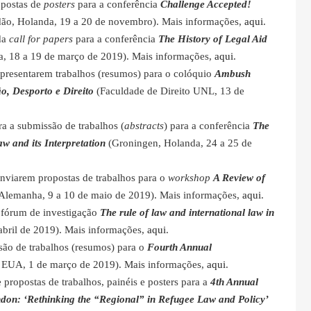
opostas de
posters
para a conferência
Challenge Accepted!
ão, Holanda, 19 a 20 de novembro). Mais informações,
aqui
.
 da
call for papers
para a conferência
The History of Legal Aid
a, 18 a 19 de março de 2019). Mais informações,
aqui
.
apresentarem trabalhos (resumos) para o colóquio
Ambush
, Desporto e Direito
(Faculdade de Direito UNL, 13 de
ra a submissão de trabalhos (
abstracts
) para a conferência
The
w and its Interpretation
(Groningen, Holanda, 24 a 25 de
enviarem propostas de trabalhos para o
workshop
A Review of
Alemanha, 9 a 10 de maio de 2019). Mais informações,
aqui
.
 fórum de investigação
The rule of law and international law in
abril de 2019). Mais informações,
aqui
.
ssão de trabalhos (resumos) para o
Fourth Annual
, EUA, 1 de março de 2019). Mais informações,
aqui
.
propostas de trabalhos, painéis e posters para a
4th Annual
ondon: ‘Rethinking the “Regional” in Refugee Law and Policy’