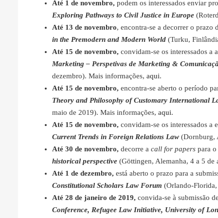
Até 1 de novembro,
podem os interessados enviar pr
Exploring Pathways to Civil Justice in Europe
(Roterd
Até 13 de novembro
, encontra-se a decorrer o prazo
in the Premodern and Modern World
(Turku, Finlândi
Até 15 de novembro,
convidam-se os interessados a 
Marketing – Perspetivas de Marketing &
Comunicação
dezembro). Mais informações,
aqui
.
Até 15 de novembro,
encontra-se aberto o período pa
Theory and Philosophy of Customary International La
maio de 2019). Mais informações,
aqui
.
Até 15 de novembro,
convidam-se os interessados a 
Current Trends in Foreign Relations Law
(Dornburg, 
Até 30 de novembro,
decorre a
call for papers
para o
historical perspective
(Göttingen, Alemanha, 4 a 5 de 
Até 1 de dezembro,
está aberto o prazo para a submi
Constitutional Scholars Law Forum
(Orlando-Florida
Até 28 de janeiro de 2019,
convida-se à submissão de 
Conference, Refugee Law Initiative, University of L