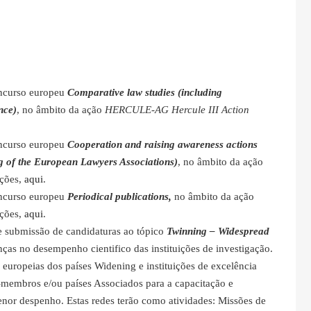
oncurso europeu
Comparative law studies (including
nce)
, no âmbito da ação
HERCULE-AG Hercule III Action
oncurso europeu
Cooperation and raising awareness actions
ng of the European Lawyers Associations)
, no âmbito da ação
ações,
aqui
.
oncurso europeu
Periodical publications,
no âmbito da ação
ações,
aqui
.
e submissão de candidaturas ao tópico
Twinning – Widespread
ças no desempenho cientifico das instituições de investigação.
o europeias dos países Widening e instituições de excelência
s-membros e/ou países Associados para a capacitação e
enor despenho. Estas redes terão como atividades: Missões de