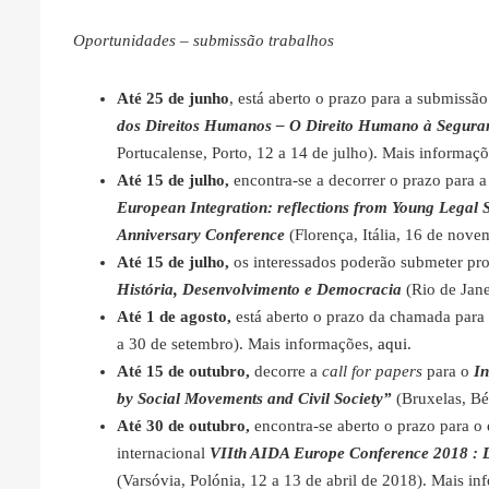
Oportunidades – submissão trabalhos
Até 25 de junho
, está aberto o prazo para a submissã
dos Direitos Humanos – O Direito Humano à Seguranç
Portucalense, Porto, 12 a 14 de julho). Mais informaç
Até 15 de julho,
encontra-se a decorrer o prazo para 
European Integration: reflections from Young Legal 
Anniversary Conference
(Florença, Itália, 16 de nov
Até 15 de julho,
os interessados poderão submeter pro
História, Desenvolvimento e Democracia
(Rio de Jane
Até 1 de agosto,
está aberto o prazo da chamada par
a 30 de setembro). Mais informações,
aqui
.
Até 15 de outubro,
decorre a
call for papers
para o
In
by Social Movements and Civil Society”
(Bruxelas, B
Até 30 de outubro,
encontra-se aberto o prazo para o 
internacional
VIIth AIDA Europe Conference 2018 : D
(Varsóvia, Polónia, 12 a 13 de abril de 2018). Mais i