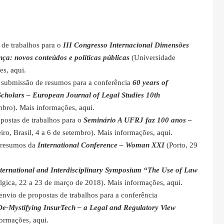
o de trabalhos para o
III Congresso Internacional Dimensões
a: novos conteúdos e políticas públicas
(Universidade
ões,
aqui
.
a submissão de resumos para a conferência
60 years of
Scholars – European Journal of Legal Studies 10th
embro). Mais informações,
aqui
.
postas de trabalhos para o
Seminário A UFRJ faz 100 anos –
iro, Brasil, 4 a 6 de setembro). Mais informações,
aqui
.
a resumos da
International Conference – Woman XXI
(Porto, 29
ternational and Interdisciplinary Symposium “The Use of Law
élgica, 22 a 23 de março de 2018). Mais informações,
aqui
.
envio de propostas de trabalhos para a conferência
e-Mystifying InsurTech – a Legal and Regulatory View
nformações,
aqui
.