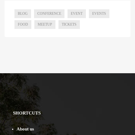
BLOG
CONFERENCE
EVENT
EVENTS
FOOD
MEETUP
TICKETS
SHORTCUTS
About us