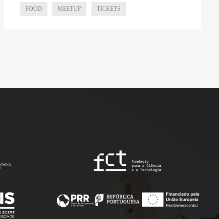
FOOD
MEETUP
TICKETS