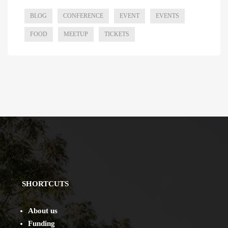
BLOG
CONFERENCE
EVENT
EVENTS
FOOD
MEETUP
TICKETS
SHORTCUTS
About us
Funding