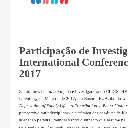
Participação de Invest
International Conferen
2017
Sandra Inês Feitor, advogada e investigadora do CEDIS, FDU
Parenting, em Maio de de 2017, em Boston, EUA, dando wor
Deprivation of Family Life – a Contribution to Better Understa
perspectiva multidisciplinary e sistémica das condutas de bl
alienação parental, demonstrando o impacto que assume na i
personalidade. Porquanto, através de uma compreensão apro