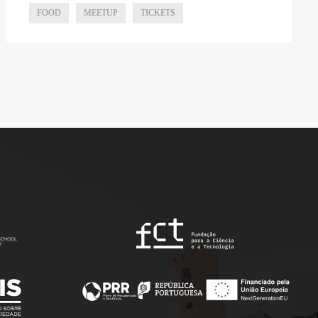
FOOD
MEETUP
TICKETS