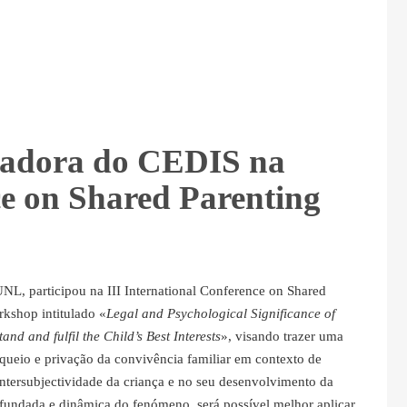
igadora do CEDIS na
ce on Shared Parenting
NL, participou na III International Conference on Shared
kshop intitulado «
Legal and Psychological Significance of
nd and fulfil the Child’s Best Interests
», visando trazer uma
oqueio e privação da convivência familiar em contexto de
ntersubjectividade da criança e no seu desenvolvimento da
fundada e dinâmica do fenómeno, será possível melhor aplicar