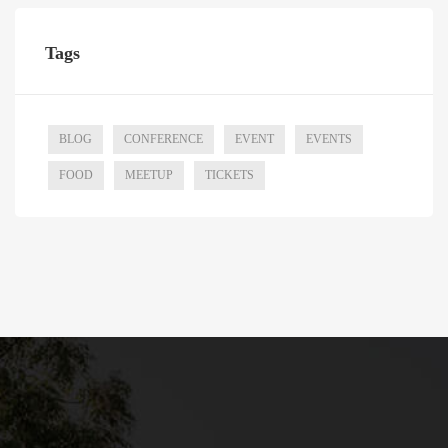
Tags
BLOG
CONFERENCE
EVENT
EVENTS
FOOD
MEETUP
TICKETS