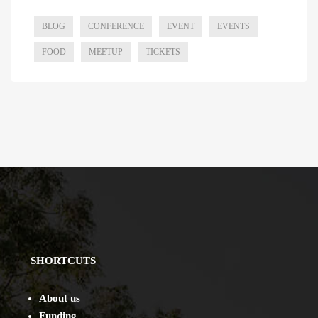
BLOG
CONFERENCE
EVENT
EVENTS
FOOD
MEETUP
TICKETS
SHORTCUTS
About us
Funding