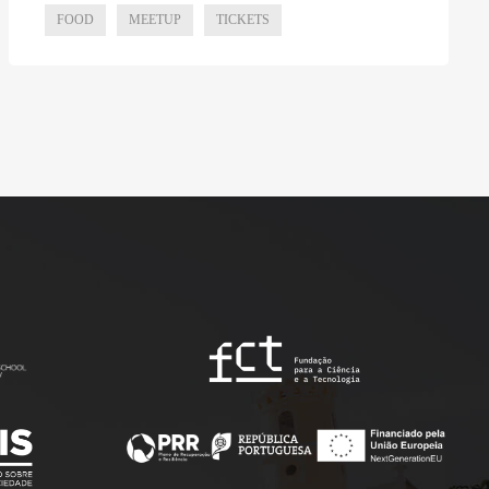
FOOD
MEETUP
TICKETS