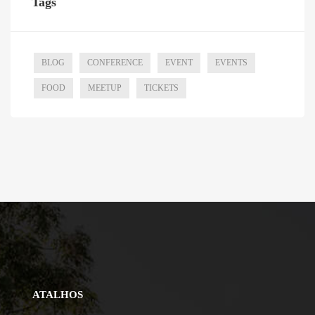
Tags
BLOG
CONFERENCE
EVENT
EVENTS
FOOD
MEETUP
TICKETS
ATALHOS