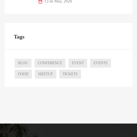
13 de May, 2026
Tags
BLOG
CONFERENCE
EVENT
EVENTS
FOOD
MEETUP
TICKETS