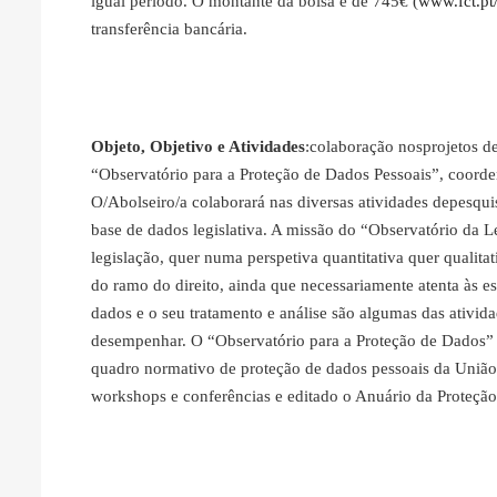
igual período. O montante da bolsa é de 745€ (
www.fct.pt/
transferência bancária.
Objeto, Objetivo e Atividades
:colaboração nosprojetos d
“Observatório para a Proteção de Dados Pessoais”, coorde
O/Abolseiro/a colaborará nas diversas atividades depesq
base de dados legislativa. A missão do “Observatório da Le
legislação, quer numa perspetiva quantitativa quer qualitat
do ramo do direito, ainda que necessariamente atenta às esp
dados e o seu tratamento e análise são algumas das ativid
desempenhar. O “Observatório para a Proteção de Dados”
quadro normativo de proteção de dados pessoais da União
workshops e conferências e editado o Anuário da Proteçã