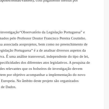
apoios/bolsas/valores
), com pagamento mensal por
einvestigação“Observatório da Legislação Portuguesa” e
nados pelo Professor Doutor Francisco Pereira Coutinho.
uisa associada aosprojetos, bem como no preenchimento de
gislação Portuguesa” é a de analisar diversos aspetos da
iva. É uma análise transversal, independente do tipo de lei,
ecificidades dos diferentes atos legislativos. A pesquisa de
ades relevantes que os bolseiros de investigação devem
 tem por objetivo acompanhar a implementação do novo
 Europeia. No âmbito deste projeto são organizados
o de Dados.