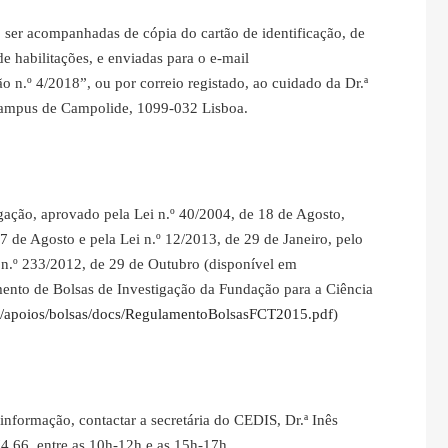
o ser acompanhadas de cópia do cartão de identificação, de
e habilitações, e enviadas para o e‐mail
o n.º 4/2018”, ou por correio registado, ao cuidado da Dr.ª
Campus de Campolide, 1099-032 Lisboa.
gação, aprovado pela Lei n.º 40/2004, de 18 de Agosto,
7 de Agosto e pela Lei n.º 12/2013, de 29 de Janeiro, pelo
i n.º 233/2012, de 29 de Outubro (disponível em
ento de Bolsas de Investigação da Fundação para a Ciência
pt/apoios/bolsas/docs/RegulamentoBolsasFCT2015.pdf
)
informação, contactar a secretária do CEDIS, Dr.ª Inês
4 66, entre as 10h-12h e as 15h-17h.