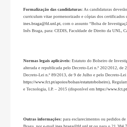
Formalização das candidaturas
: As candidaturas deverã
curriculum vitae pormenorizado e cópias dos certificados d
ines.braga@fd.unl.pt
, com o assunto “Bolsa de Investigaçã
Inês Braga, para: CEDIS, Faculdade de Direito da UNL, 
Normas legais aplicáveis:
Estatuto do Bolseiro de Investi
alterada e republicada pelo Decreto-Lei n.º 202/2012, de 2
Decreto-Lei n.º 89/2013, de 9 de Julho e pelo Decreto-Le
https://www.fct.pt/apoios/bolsas/estatutobolseiro
), Regulam
e Tecnologia, I.P. – 2015 (disponível em
https://www.fct.
Outras informações:
para esclarecimentos ou pedidos de 
Braga, por e-mail
ines.braga@fd.unl.pt
ou para o 21 384 7