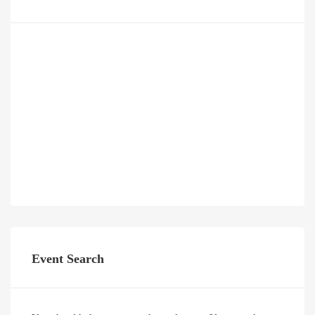
Event Search
You should choose a search result page. You can choose
the page from the Theme Options > Events > Event
Search Results Page option.
Latest Posts