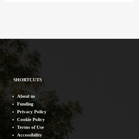
SHORTCUTS
About us
Funding
Privacy Policy
Cookie Policy
Terms of Use
Accessibility
Contact
Follow us: [
Facebook
] | [
LinkedIn
]
CEDIS - Research & Development Centre on Law and