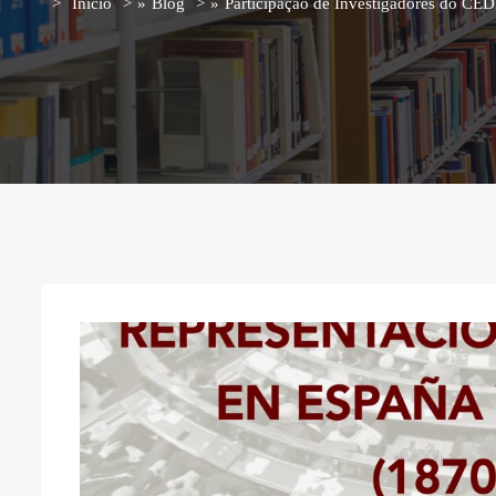
Início
»
Blog
»
Participação de Investigadores do CED