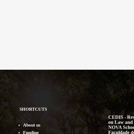
SHORTCUTS
CEDIS - Res
on Law and 
About us
NOVA Schoo
Faculdade de
Funding