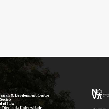
earch & Development Centre
Society
l of Law
 Direito da Universidade