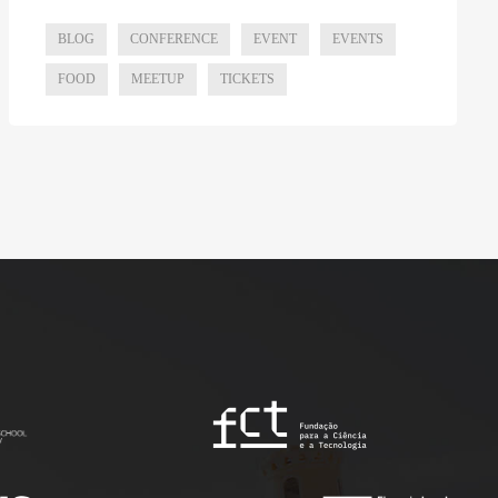
BLOG
CONFERENCE
EVENT
EVENTS
FOOD
MEETUP
TICKETS