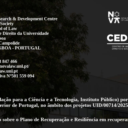
earch & Development Centre
Society
l of Law
 Direito da Universidade
boa
Campolide
LISBOA - PORTUGAL
3 847 466
.novalaw.unl.pt/
aw.unl.pt
iva Nº501 559 094
ção para a Ciência e a Tecnologia, Instituto Público) por
erior de Portugal, no âmbito dos projetos
UID/00714/2025
 sobre o Plano de Recuperação e Resiliência em
recupera