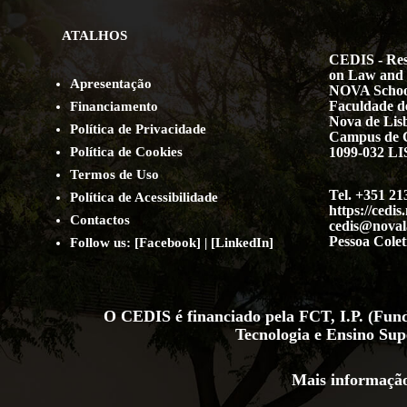
ATALHOS
CEDIS - Res
on Law and 
Apresentação
NOVA Schoo
Faculdade de
Financiamento
Nova de Lis
Política de Privacidade
Campus de 
Política de Cookies
1099-032 
Termos de Uso
Tel. +351 21
Política de Acessibilidade
https://cedis
Contact
os
cedis@noval
Pessoa Colet
Follow us:
[
Facebook
] | [
LinkedIn
]
O CEDIS é financiado pela FCT, I.P. (Funda
Tecnologia e Ensino Sup
Mais informação