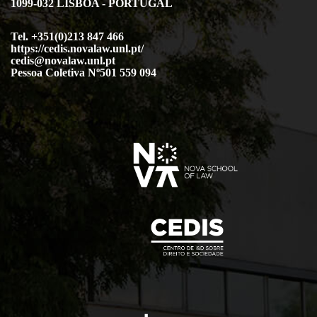
1099-032 LISBOA - PORTUGAL
Tel. +351(0)213 847 466
https://cedis.novalaw.unl.pt/
cedis@novalaw.unl.pt
Pessoa Coletiva Nº501 559 094