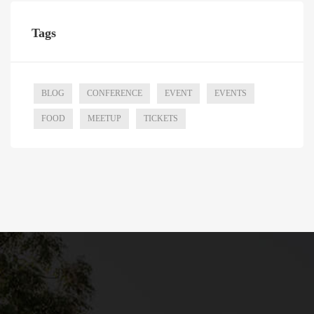
Tags
BLOG
CONFERENCE
EVENT
EVENTS
FOOD
MEETUP
TICKETS