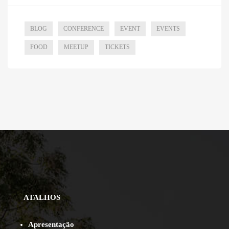
BLOG
CONFERENCE
EVENT
EVENTS
FOOD
MEETUP
TICKETS
ATALHOS
Apresentação