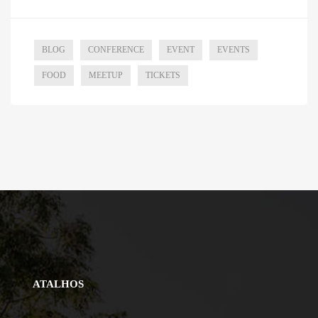
BLOG
CONFERENCE
EVENT
EVENTS
FOOD
MEETUP
TICKETS
ATALHOS