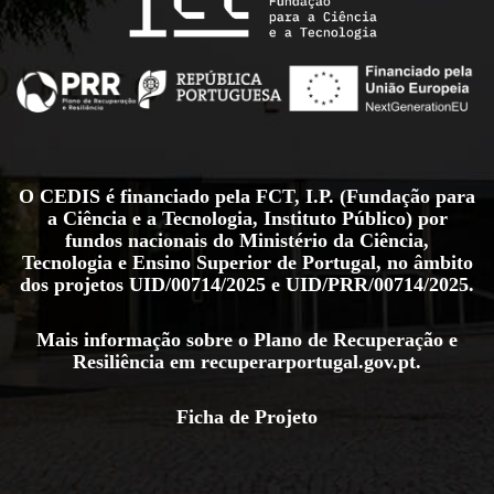
O CEDIS é financiado pela FCT, I.P. (Fundação para
a Ciência e a Tecnologia, Instituto Público) por
fundos nacionais do Ministério da Ciência,
Tecnologia e Ensino Superior de Portugal, no âmbito
dos projetos
UID/00714/2025
e
UID/PRR/00714/2025
.
Mais informação sobre o Plano de Recuperação e
Resiliência em
recuperarportugal.gov.pt
.
Ficha de Projeto