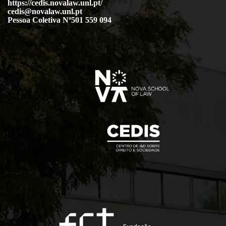
https://cedis.novalaw.unl.pt/
cedis@novalaw.unl.pt
Pessoa Coletiva Nº501 559 094