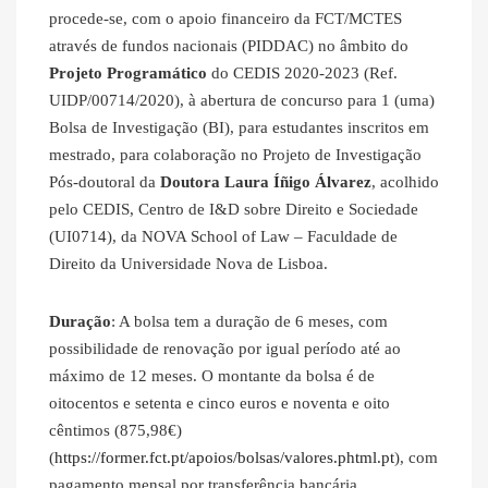
procede-se, com o apoio financeiro da FCT/MCTES
através de fundos nacionais (PIDDAC) no âmbito do
Projeto Programático
do CEDIS 2020-2023 (Ref.
UIDP/00714/2020), à abertura de concurso para 1 (uma)
Bolsa de Investigação (BI), para estudantes inscritos em
mestrado, para colaboração no Projeto de Investigação
Pós-doutoral da
Doutora Laura Íñigo Álvarez
, acolhido
pelo CEDIS, Centro de I&D sobre Direito e Sociedade
(UI0714), da NOVA School of Law – Faculdade de
Direito da Universidade Nova de Lisboa.
Duração
: A bolsa tem a duração de 6 meses, com
possibilidade de renovação por igual período até ao
máximo de 12 meses. O montante da bolsa é de
oitocentos e setenta e cinco euros e noventa e oito
cêntimos (875,98€)
(
https://former.fct.pt/apoios/bolsas/valores.phtml.pt
), com
pagamento mensal por transferência bancária.