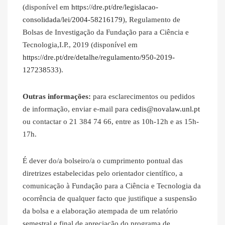
(disponível em
https://dre.pt/dre/legislacao-
consolidada/lei/2004-58216179
), Regulamento de
Bolsas de Investigação da Fundação para a Ciência e
Tecnologia,I.P., 2019 (disponível em
https://dre.pt/dre/detalhe/regulamento/950-2019-
127238533
).
Outras informações:
para esclarecimentos ou pedidos
de informação, enviar e-mail para
cedis@novalaw.unl.pt
ou contactar o 21 384 74 66, entre as 10h-12h e as 15h-
17h.
É dever do/a bolseiro/a o cumprimento pontual das
diretrizes estabelecidas pelo orientador científico, a
comunicação à Fundação para a Ciência e Tecnologia da
ocorrência de qualquer facto que justifique a suspensão
da bolsa e a elaboração atempada de um relatório
semestral e final de apreciação do programa de