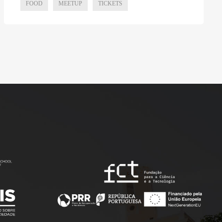
FOOD
MEETUP
TICKETS