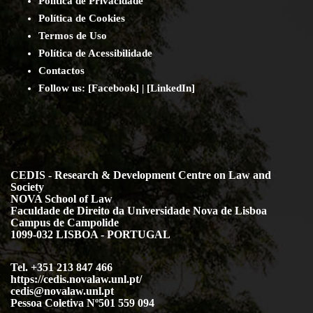
Política de Privacidade
Política de Cookies
Termos de Uso
Política de Acessibilidade
Contact
os
Follow us:
[
Facebook
] | [
LinkedIn
]
CEDIS - Research & Development Centre on Law and
Society
NOVA School of Law
Faculdade de Direito da Universidade Nova de Lisboa
Campus de Campolide
1099-032 LISBOA - PORTUGAL
Tel. +351 213 847 466
https://cedis.novalaw.unl.pt/
cedis@novalaw.unl.pt
Pessoa Coletiva Nº501 559 094