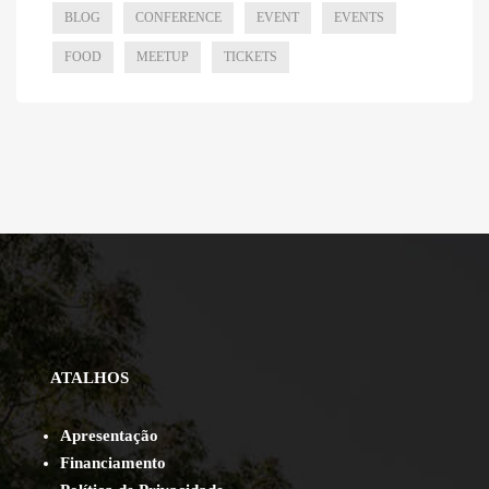
BLOG
CONFERENCE
EVENT
EVENTS
FOOD
MEETUP
TICKETS
ATALHOS
Apresentação
Financiamento