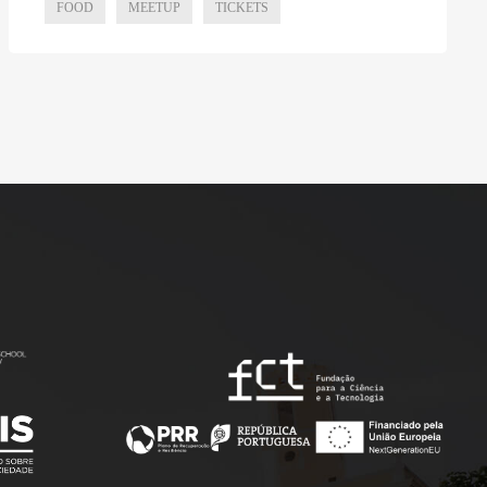
FOOD
MEETUP
TICKETS